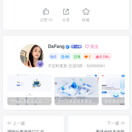
点赞
15
分享
收藏
DaFang
关注
0
88
9
1
6.1W+
不定时更新 交流Q群：523555561
YPay标准版全开源代码 带最新版Mac云端协议 – V1.3.1
支付宝商家账单通道配置教程
彩虹易支付最新
上一篇
下一篇
IP地址查询接口汇总
图床外链本地版