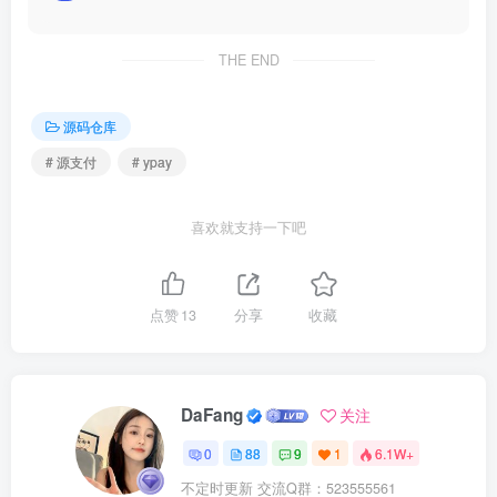
THE END
源码仓库
# 源支付
# ypay
喜欢就支持一下吧
点赞
13
分享
收藏
DaFang
关注
0
88
9
1
6.1W+
不定时更新 交流Q群：523555561