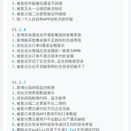
4.
修复软件版微信通道不回调
5.
修复五合一云端切换无响应
6.
修复云端二次获取验证码报错
7.
统一个人自挂和APP挂机为软件版
V1.
2
.
8
1.
新增添加通道未开通套餐跳转套餐界面
2.
新增购买套餐余额不足跳转到充值界面
3.
优化后台订单U通道金额显示
4.
优化后台商城总览金额统一换算为RMB
5.
修复后台订单不显示原本付款金额
6.
修复仅开启了社交登录,还支持账密登录
7.
修复后台仅开启账密和社交登录切换不了
V1.
2
.
7
1.
新增云端掉线监控检测
2.
优化文档界面数据展示
3.
优化掉线检测代码，提示效率
4.
修复云端二次更新不出二维码
5.
修复付费注册付款方式点击无效
6.
修复订单查询API查询不到订单数据
7.
修复付费注册用户不会默认生产通讯秘钥
8.
修复后台登录有时候登录成功又回到登录界面
9.
删除会在public目录下生成
1.
txt
文件调试代码