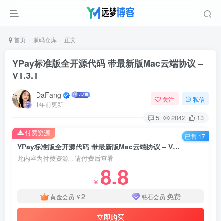
首页
源码仓库
正文
YPay标准版全开源代码 带最新版Mac云端协议 –
V1.3.1
DaFang
关注
私信
1年前更新
5
2042
13
付费资源
已售 17
YPay标准版全开源代码 带最新版Mac云端协议 – V1.3.1
此内容为付费资源，请付费后查看
8.8
￥
2
免费
黄金会员
￥
钻石会员
立即购买