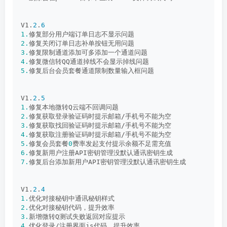
V1.
2
.
6
1.
修复部分用户端订单日志不显示问题
2.
修复关闭订单日志补单按钮无用问题
3.
修复限制通道添加可多添加一个通道问题
4.
修复微信转QQ通道掉线不会显示掉线问题
5.
修复后台会员套餐通道限制数量输入框问题
V1.
2
.
5
1.
修复本地微转Q云端不回调问题
2.
修复获取登录验证码时提示邮箱/手机号不能为空
3.
修复获取找回验证码时提示邮箱/手机号不能为空
4.
修复获取注册验证码时提示邮箱/手机号不能为空
5.
修复会员套餐
0
费率发起支付提示余额不足需充值
6.
修复新用户注册API密钥管理没默认通讯密钥生成
7.
修复后台添加新用户API密钥管理没默认通讯密钥生成
V1.
2
.
4
1.
优化对接秘钥中通讯秘钥样式
2.
优化对接秘钥代码，提升效率
3.
新增微转Q测试失败返回对应提示
4.
优化登录/注册界面js代码，提升效率