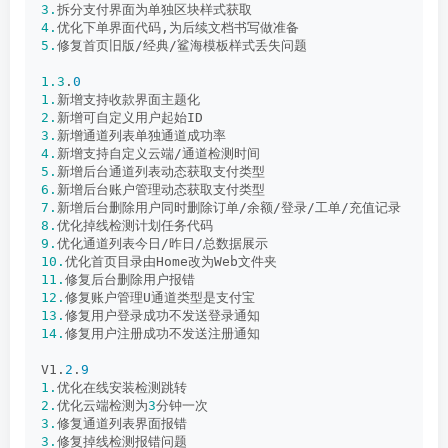
3.
拆分支付界面为单独区块样式获取
4.
优化下单界面代码,为后续文档书写做准备
5.
修复首页旧版/经典/鲨海模板样式丢失问题
1.3
.
0
1.
新增支持收款界面主题化
2.
新增可自定义用户起始ID
3.
新增通道列表单独通道成功率
4.
新增支持自定义云端/通道检测时间
5.
新增后台通道列表动态获取支付类型
6.
新增后台账户管理动态获取支付类型
7.
新增后台删除用户同时删除订单/余额/登录/工单/充值记录
8.
优化掉线检测计划任务代码
9.
优化通道列表今日/昨日/总数据展示
10.
优化首页目录由Home改为Web文件夹
11.
修复后台删除用户报错
12.
修复账户管理U通道类型是支付宝
13.
修复用户登录成功不发送登录通知
14.
修复用户注册成功不发送注册通知
V1.
2
.
9
1.
优化在线安装检测跳转
2.
优化云端检测为
3
分钟一次
3.
修复通道列表界面报错
3.
修复掉线检测报错问题