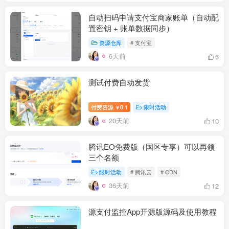
自动扫码申请支付宝商家账单（自动配
置密钥 + 账单数据同步）
资源仓库
# 支付宝
6天前
6
测试付费自动发货
付费资源
0.1
限时活动
￥
20天前
10
腾讯EO免费版（国区专享）可以再领
三个名额
限时活动
# 腾讯云
# CDN
36天前
12
源支付监控App开源版源码及使用教程