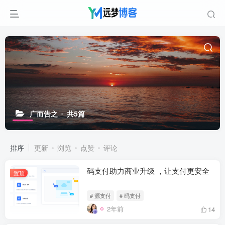
广而告之
共5篇
排序
更新
浏览
点赞
评论
码支付助力商业升级 ，让支付更安全
置顶
# 源支付
# 码支付
2年前
14