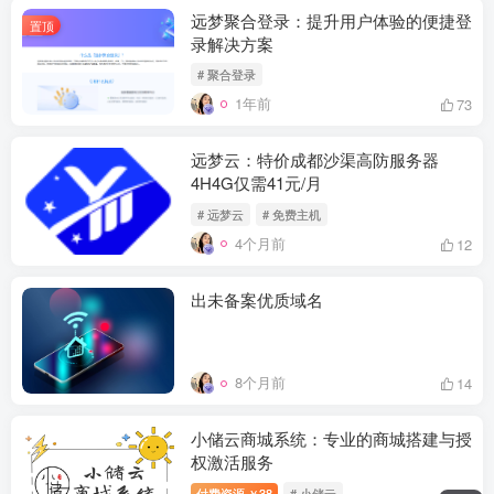
远梦聚合登录：提升用户体验的便捷登
置顶
录解决方案
# 聚合登录
1年前
73
远梦云：特价成都沙渠高防服务器
4H4G仅需41元/月
# 远梦云
# 免费主机
4个月前
12
出未备案优质域名
8个月前
14
小储云商城系统：专业的商城搭建与授
权激活服务
付费资源
38
# 小储云
￥