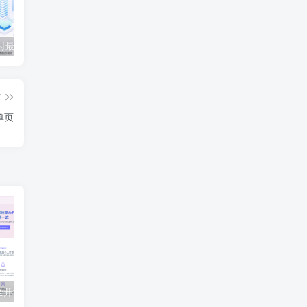
付最新版源码
阿里云永久免费ESA安全加速 CDN领取
如何在Windows远程桌面断开后自动解除锁屏
彩
篇
单页
源支付v7最新全开源合集 包含Mac/Uos云端
ZFAKA自动发卡平台搭建教程完整版（含易支付插件配置）
Zepp Lif