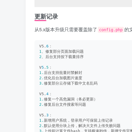
更新记录
从5.x版本升级只需要覆盖除了
的
config.php
V5.
6
：
1
、修复部分页面加载问题
2
、后台支持按下载量排序
V
5
.
5
：
1.
后台支持批量封禁解封
2.
优化后台加载图片速度
3.
修复部分云存储下载中文名乱码
V5.
4
：
1.
修复一个高危漏洞（务必更新）
2.
修复后台文件搜索等问题
V5.
3
：
1.
新增用户系统，登录用户可保留上传记录
2.
默认使用分块上传，解决大文件上传失败问题
3.
上传前计算文件hash，支持极速秒传，新增文件完