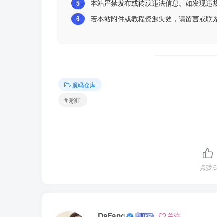
5
本站严禁发布或转载违法信息。如发现违
6
若本站附件或教程资源失效，请留言或联
源码仓库
# 彩虹
点赞
6
DaFang
关注