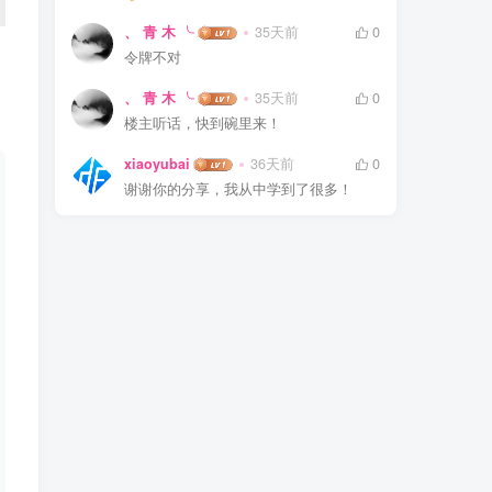
、 青 木 ╰
35天前
0
令牌不对
、 青 木 ╰
35天前
0
楼主听话，快到碗里来！
xiaoyubai
36天前
0
谢谢你的分享，我从中学到了很多！