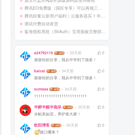
源支付监控App开源版源码及使用教程
腾讯EO免费版（国区专享）可以再领三个名额
腾讯轻量云新用户福利｜云服务器买 1 年送 3 个月
测试付费自动发货
鲨海授权系统（ShAuth）宝塔面板完整部署教程
a24792115
33天前
0
谢谢你的分享，我从中学到了很多！
baicai
34天前
0
谢谢你的分享，我从中学到了很多！
xumaaa
34天前
0
1111111111111111111111111
半醉半醒半痴呆
35天前
0
水帖美如花，养护靠大家！
欧阳博客
35天前
0
接口哪来？