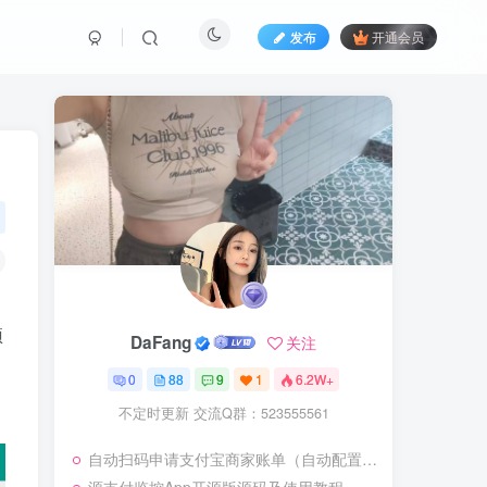
发布
开通会员
预
DaFang
关注
0
88
9
1
6.2W+
不定时更新 交流Q群：523555561
自动扫码申请支付宝商家账单（自动配置密钥 + 账单数据同步）