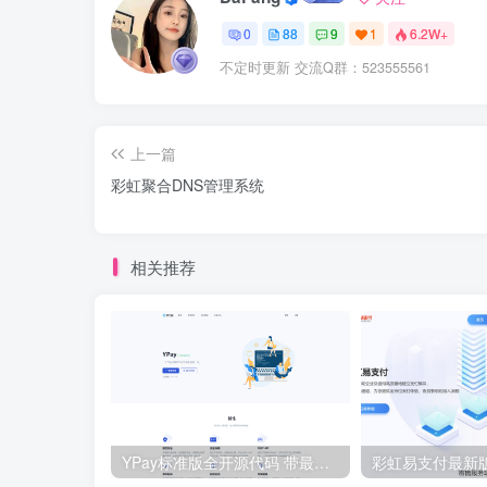
0
88
9
1
6.2W+
不定时更新 交流Q群：523555561
上一篇
彩虹聚合DNS管理系统
相关推荐
YPay标准版全开源代码 带最新版Mac云端协议 – V1.3.1
彩虹易支付最新