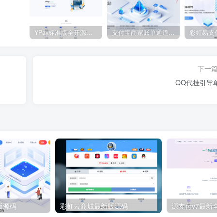
YPay标准版全开源代码 带最新版Mac云端协议 – V1.3.1
支付宝商家账单通道配置教程
彩虹易支
下一
QQ代挂引导
版源码
彩虹云商城最新版源码