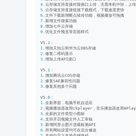
4.
云存储支持直接对接接口上传，无需本机中转，上传
5.
云存储支持直接链接下载模式，下载速度更快
6.
文件下载新增断点续传功能，视频播放可拖拽
7.
新增文件搜索功能
8.
增加七牛云存储
9.
优化文件预览等页面样式
V5.
2
：
1.
增加又拍云和华为云OBS存储
2.
修复二维码显示
3.
增加上传API接口
V5.
1
：
1.
增加腾讯云COS存储
2.
修复SAE兼容性问题
3.
修复其他多个问题
V5.
0
：
1.
全新界面，电脑手机自适应
2.
视频播放器改用ckplayer，音乐播放器改用APlay
3.
全新的文件类型小图标
4.
支持开启视频文件人工审核
5.
新增阿里云图片违规检测API
6.
所有网站设置均可在后台修改
7.
支持自定义本地存储路径