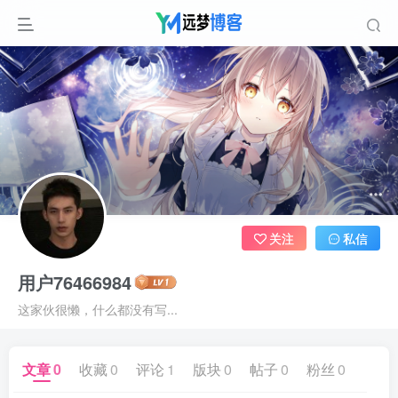
关注
私信
用户76466984
这家伙很懒，什么都没有写...
文章
0
收藏
0
评论
1
版块
0
帖子
0
粉丝
0