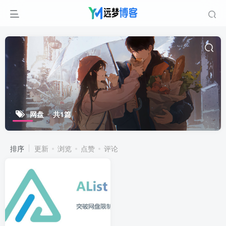
网盘
共1篇
排序
更新
浏览
点赞
评论